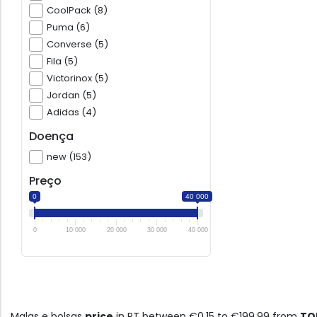
CoolPack (8)
Puma (6)
Converse (5)
Fila (5)
Victorinox (5)
Jordan (5)
Adidas (4)
Doença
new (153)
Preço
0
40 000
0
10 000
20 000
30 000
40 000
Malas e bolsas
price
in PT between €0.15 to €199.99 from
TO