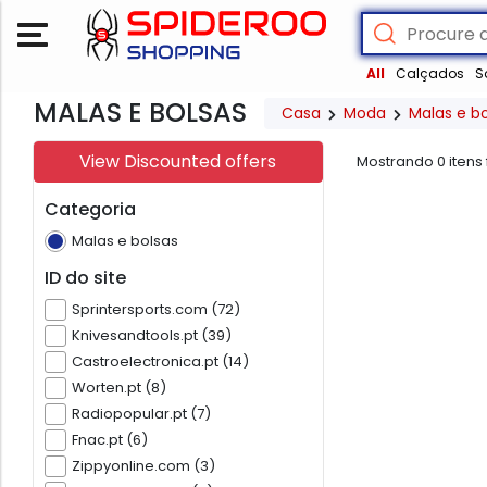
All
Calçados
S
MALAS E BOLSAS
Casa
Moda
Malas e b
View Discounted offers
Mostrando
0
itens
Categoria
Malas e bolsas
ID do site
Sprintersports.com (72)
Knivesandtools.pt (39)
Castroelectronica.pt (14)
Worten.pt (8)
Radiopopular.pt (7)
Fnac.pt (6)
Zippyonline.com (3)