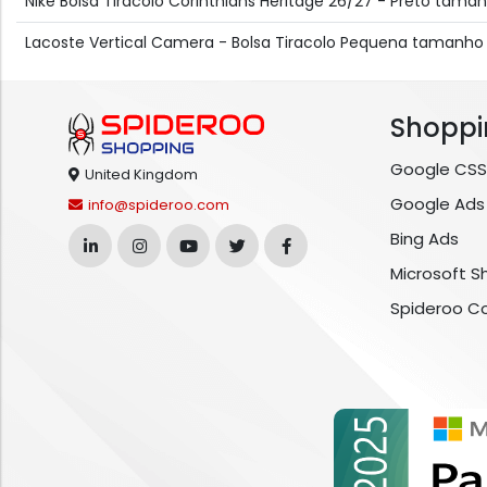
Nike Bolsa Tiracolo Corinthians Heritage 26/27 - Preto taman
Lacoste Vertical Camera - Bolsa Tiracolo Pequena tamanho 
Shoppi
Google CSS
United Kingdom
Google Ads
info@spideroo.com
Bing Ads
Microsoft S
Spideroo C