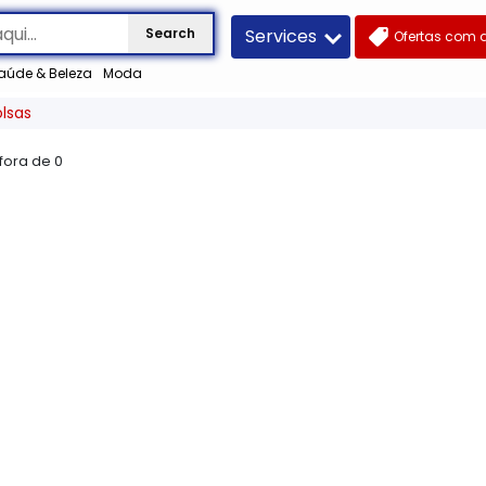
Services
Search
Ofertas com 
aúde & Beleza
Moda
olsas
 fora de
0