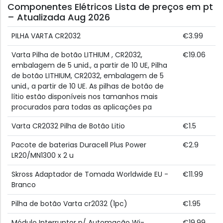
Componentes Elétricos Lista de preços em pt
– Atualizada Aug 2026
PILHA VARTA CR2032
€3.99
Varta Pilha de botão LITHIUM , CR2032,
€19.06
embalagem de 5 unid., a partir de 10 UE, Pilha
de botão LITHIUM, CR2032, embalagem de 5
unid., a partir de 10 UE. As pilhas de botão de
lítio estão disponíveis nos tamanhos mais
procurados para todas as aplicações pa
Varta CR2032 Pilha de Botão Litio
€1.5
Pacote de baterias Duracell Plus Power
€2.9
LR20/MN1300 x 2 u
Skross Adaptador de Tomada Worldwide EU -
€11.99
Branco
Pilha de botão Varta cr2032 (1pc)
€1.95
Módulo Interruptor p/ Automação Wi-
€19.99