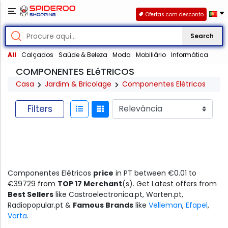
Ofertas com desconto
Search
All
Calçados
Saúde & Beleza
Moda
Mobiliário
Informática
COMPONENTES ELéTRICOS
Casa
Jardim & Bricolage
Componentes Elétricos
Filters
Componentes Elétricos
price
in PT between €0.01 to
€39729 from
TOP 17 Merchant
(s). Get Latest offers from
Best Sellers
like Castroelectronica.pt, Worten.pt,
Radiopopular.pt &
Famous Brands
like
Velleman
,
Efapel
,
Varta
.