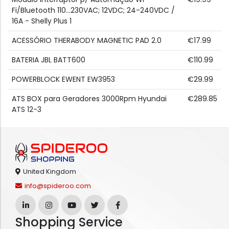
Fi/Bluetooth 110...230VAC; 12VDC; 24-240VDC /
16A - Shelly Plus 1
ACESSÓRIO THERABODY MAGNETIC PAD 2.0
€17.99
BATERIA JBL BATT600
€110.99
POWERBLOCK EWENT EW3953
€29.99
ATS BOX para Geradores 3000Rpm Hyundai
€289.85
ATS 12-3
United Kingdom
info@spideroo.com
Shopping Service