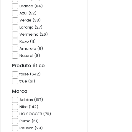
Branco (84)
Azul (52)
Verde (38)
Laranja (27)
Vermelho (26)
Roxo (11)
Amarelo (9)
Natural (8)
Produto ético
false (642)
true (61)
Marca
Adidas (197)
Nike (142)
HO SOCCER (70)
Puma (61)
Reusch (29)