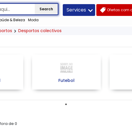
Services
Search
Ofertas com 
aúde & Beleza
Moda
portos
Desportos colectivos
l
Futebol
 fora de
0