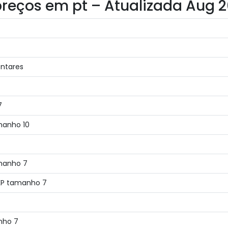
 preços em pt – Atualizada Aug 
entares
7
manho 10
manho 7
MKP tamanho 7
nho 7