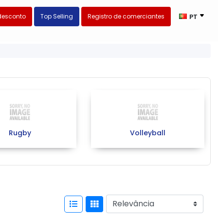
desconto
Top Selling
Registro de comerciantes
PT
Rugby
Volleyball