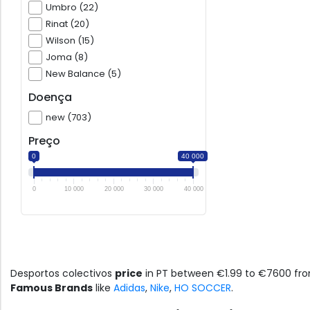
Umbro (22)
Rinat (20)
Wilson (15)
Joma (8)
New Balance (5)
Doença
new (703)
Preço
0
40 000
0
10 000
20 000
30 000
40 000
Desportos colectivos
price
in PT between €1.99 to €7600 f
Famous Brands
like
Adidas
,
Nike
,
HO SOCCER
.