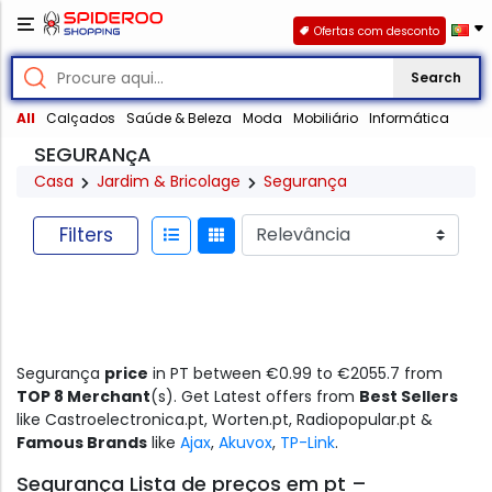
Ofertas com desconto
Search
All
Calçados
Saúde & Beleza
Moda
Mobiliário
Informática
SEGURANçA
Casa
Jardim & Bricolage
Segurança
Filters
Segurança
price
in PT between €0.99 to €2055.7 from
TOP 8 Merchant
(s). Get Latest offers from
Best Sellers
like Castroelectronica.pt, Worten.pt, Radiopopular.pt &
Famous Brands
like
Ajax
,
Akuvox
,
TP-Link
.
Segurança Lista de preços em pt –