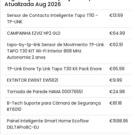
Atualizada Aug 2026
Sensor de Contacto Inteligente Tapo T110 -
€13.69
TP-LINK
CAMPAINHA EZVIZ HP2 GLD
€64.99
tapo-by-tp-link Sensor de Movimento TP-Link
€62.91
TAPO T30 KIT Wi-Fi Interior 868 MHz
Autonomia 2 anos
TP-Link Enore Tp Link Tapo T30 Kit Pack Enore
€65.99
EXTINTOR EWENT EW5621
€9.99
Tomada de Parede HAMA 000176551
€24.98
B-Tech Suporte para Câmara de Segurança
€81.18
BT6010
Painel Inteligente Smart Home Ecoflow
€1598.95
DELTAProBC-EU